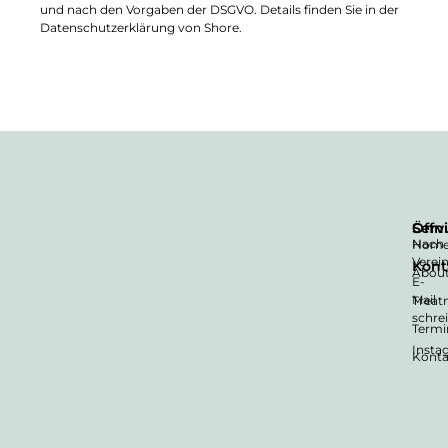
und nach den Vorgaben der DSGVO. Details finden Sie in der
Datenschutzerklärung von Shore.
Serv
Öffn
Nach
Hom
Verei
Kont
Abou
E-
Mail
Treat
schre
Termi
Inst
Konta